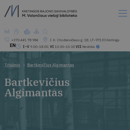
+370 445 78 984
J. K. Chodkevičiaus g. 1B, LT–97130 Kretinga
EN
I–V
9.00–18.00,
VI
10.00–15.00
VII
Nedirba
Titulinis
Bartkevičius Algimantas
Bartkevičius
Algimantas