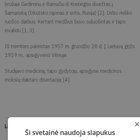
broliais Gediminu ir Ramučiu iš Kretingos išvežtas į
Šamanską (Irkutsko rajonas ir sritis, Rusija) [2]. Dirbo miško
ruošos darbus. Kertant medžius buvo suluošintas ir tapo
invalidu [1, 3].
Iš tremties paleistas 1957 m. gruodžio 28 d. Į Lietuvą grįžo
1959 m., apsigyveno Vilniuje.
Studijavo mediciną, tapo gydytoju, apsigynė medicinos
mokslų daktaro disertaciją [4].
×
Literatūra ir šaltiniai
Ši svetainė naudoja slapukus