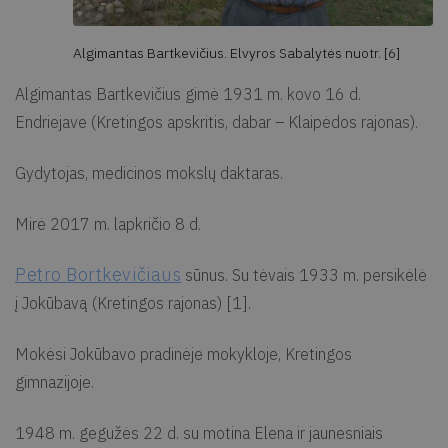
Algimantas Bartkevičius. Elvyros Sabalytės nuotr. [6]
Algimantas Bartkevičius gimė 1931 m. kovo 16 d.
Endriejave (Kretingos apskritis, dabar – Klaipėdos rajonas).
Gydytojas, medicinos mokslų daktaras.
Mirė 2017 m. lapkričio 8 d.
Petro Bortkevičiaus
sūnus. Su tėvais 1933 m. persikėlė
į Jokūbavą (Kretingos rajonas) [1].
Mokėsi Jokūbavo pradinėje mokykloje, Kretingos
gimnazijoje.
1948 m. gegužės 22 d. su motina Elena ir jaunesniais