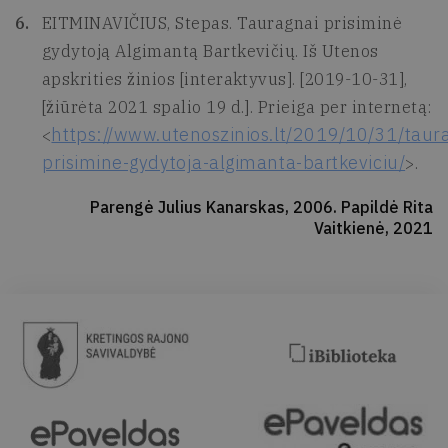
EITMINAVIČIUS, Stepas. Tauragnai prisiminė
gydytoją Algimantą Bartkevičių. Iš Utenos
apskrities žinios [interaktyvus]. [2019-10-31],
[žiūrėta 2021 spalio 19 d.]. Prieiga per internetą:
https://www.utenoszinios.lt/2019/10/31/taur
<
prisimine-gydytoja-algimanta-bartkeviciu/
>.
Parengė Julius Kanarskas, 2006. Papildė Rita
Vaitkienė, 2021