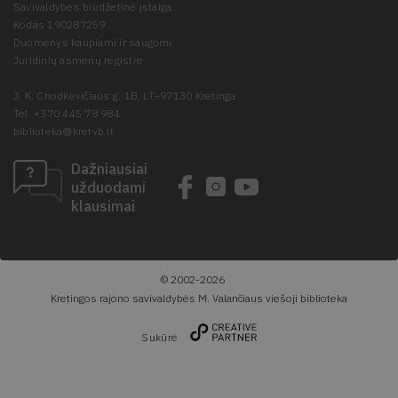
Savivaldybės biudžetinė įstaiga
Kodas 190287259
Duomenys kaupiami ir saugomi
Juridinių asmenų registre
J. K. Chodkevičiaus g. 1B, LT–97130 Kretinga
Tel. +370 445 78 984
biblioteka@kretvb.lt
Dažniausiai
užduodami
klausimai
© 2002-2026
Kretingos rajono savivaldybės M. Valančiaus viešoji biblioteka
Sukūrė