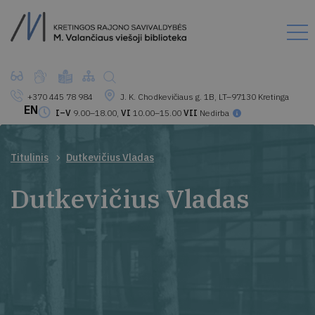
+370 445 78 984
J. K. Chodkevičiaus g. 1B, LT–97130 Kretinga
EN
I–V
9.00–18.00,
VI
10.00–15.00
VII
Nedirba
Titulinis
Dutkevičius Vladas
Dutkevičius Vladas