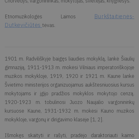
Chorvedys, vargonininkas, mokyto­jas, švietėjas, knygnešys.
Burkštaitienės-
Etnomuzikologės Laimos
Dutkevičiūtės
tėvas.
1901 m. Radviliškyje baigęs liaudies mokyklą, lankė Šiaulių
gimnaziją, 1911-1913 m. mokėsi Vilniaus imperatoriškojoje
muzikos mokykloje, 1919, 1920 ir 1921 m. Kaune lankė
Švietimo ministerijos organizuojamus aukštesniuosius kursus
mokytojams ir įgijo pradžios mokyklos mokytojo cenzą.
1920-1923 m. tobulinosi Juozo Naujalio vargonininkų
kursuose Kaune, 1931-1932 m. mokėsi Kauno muzikos
mokykloje, vargonų ir dirigavimo klasėje [1, 2].
Išmokęs skaityti ir rašyti, pradėjo daraktoriauti kaimo