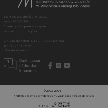
Savivaldybės biudžetinė įstaiga
Kodas 190287259
Duomenys kaupiami ir saugomi
Juridinių asmenų registre
J. K. Chodkevičiaus g. 1B, LT–97130 Kretinga
Tel. +370 445 78 984
biblioteka@kretvb.lt
Dažniausiai
užduodami
klausimai
© 2002-2026
Kretingos rajono savivaldybės M. Valančiaus viešoji biblioteka
Sukūrė