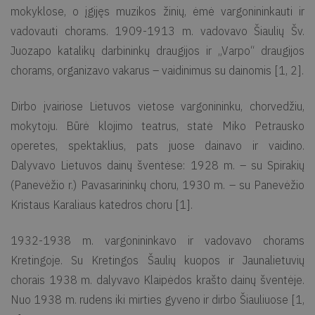
mokyklose, o įgijęs muzikos žinių, ėmė vargonininkauti ir
vadovauti chorams. 1909-1913 m. vadovavo Šiaulių Šv.
Juozapo katalikų darbininkų draugijos ir „Varpo“ draugijos
chorams, organizavo vakarus – vaidinimus su dainomis [1, 2].
Dirbo įvairiose Lietuvos vietose vargonininku, chorvedžiu,
mokytoju. Būrė klojimo teatrus, statė Miko Petrausko
operetes, spektaklius, pats juose dainavo ir vaidino.
Dalyvavo Lietuvos dainų šventėse: 1928 m. – su Spirakių
(Panevėžio r.) Pavasarininkų choru, 1930 m. – su Panevėžio
Kristaus Karaliaus katedros choru [1].
1932-1938 m. vargonininkavo ir vadovavo chorams
Kretingoje. Su Kretingos Šaulių kuopos ir Jaunalietuvių
chorais 1938 m. dalyvavo Klaipėdos krašto dainų šventėje.
Nuo 1938 m. rudens iki mirties gyveno ir dirbo Šiauliuose [1,