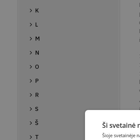
K
L
M
N
O
P
R
S
Š
Ši svetainė
Šioje svetainėje 
T