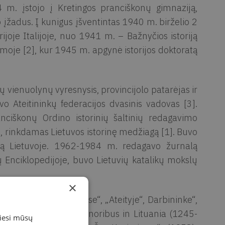
m. įstojo į Kretingos pranciškonų gimnaziją,
 įžadus. Į kunigus įšventintas 1940 m. birželio 2
joje Italijoje, nuo 1941 m. – Bažnyčios istoriją
moje [2], kur 1945 m. apgynė istorijos doktoratą
 vienuolynų vyresnysis, provincijolo patarėjas ir
 Ateitininkų federacijos dvasinis vadovas [3].
ciškonų Ordino istorinių šaltinių redagavimo
e, rinkdamas Lietuvos istorinę medžiagą [1]. Buvo
riją Lietuvoje. 1962-1984 m. redagavo žurnalą
ų Enciklopedijoje, buvo Lietuvių katalikų mokslų
×
uolijų istorijos „Aiduose“, „Ateityje“, Darbininke“,
gas: „De fratrimus minoribus in Lituania (1245-
miesi mūsų