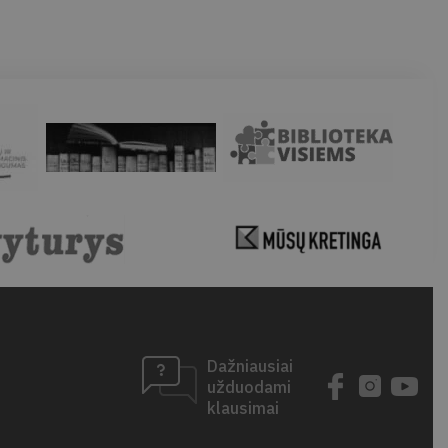
Dažniausiai
užduodami
klausimai