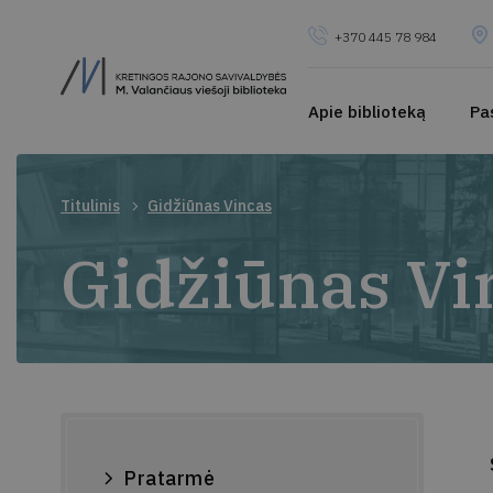
+370 445 78 984
Apie biblioteką
Pa
Titulinis
Gidžiūnas Vincas
Gidžiūnas Vi
Pratarmė