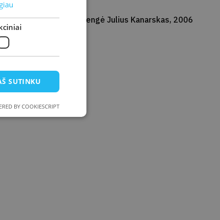
giau
Parengė Julius Kanarskas, 2006
ciniai
AŠ SUTINKU
RED BY COOKIESCRIPT