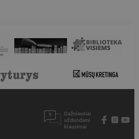
Dažniausiai
užduodami
klausimai