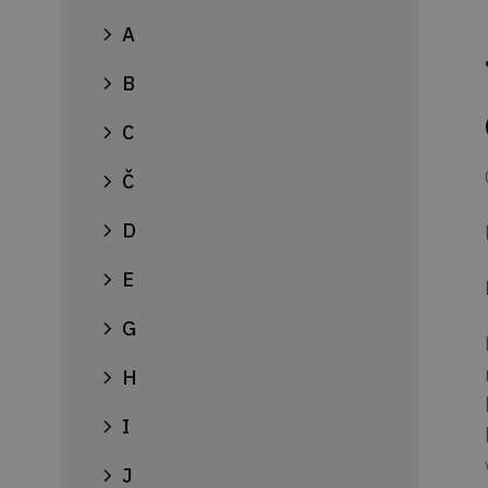
A
B
C
Č
D
E
G
H
I
J