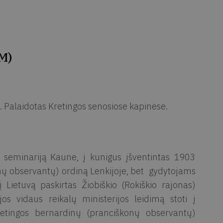
M)
.
 Palaidotas Kretingos senosiose kapinėse.
nę seminariją Kaune, į kunigus įšventintas 1903
onų observantų) ordiną Lenkijoje, bet gydytojams
į Lietuvą paskirtas Žiobiškio (Rokiškio rajonas)
s vidaus reikalų ministerijos leidimą stoti į
tingos bernardinų (pranciškonų observantų)