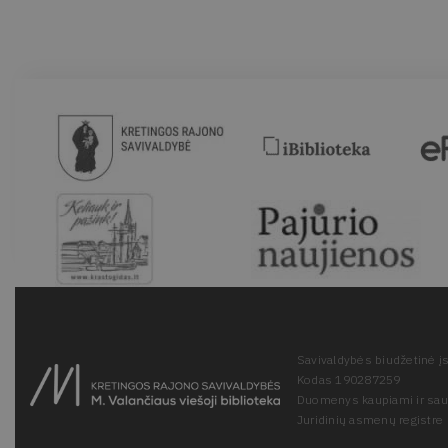
Savivaldybės biudžetinė įs
Kodas 190287259
Duomenys kaupiami ir sa
Juridinių asmenų registre