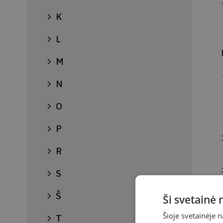
K
L
M
N
O
P
R
S
Š
Ši svetainė
Šioje svetainėje 
T