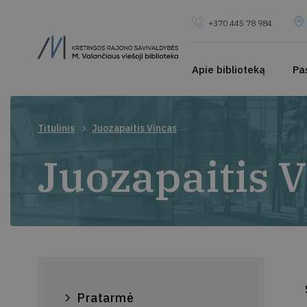
+370 445 78 984
Apie biblioteką
Pa
Titulinis
Juozapaitis Vincas
Juozapaitis 
Pratarmė