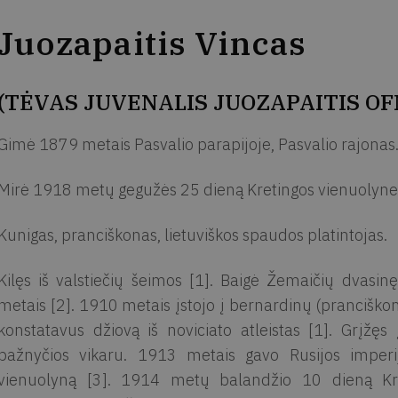
Juozapaitis Vincas
(TĖVAS JUVENALIS JUOZAPAITIS OF
Gimė 1879 metais Pasvalio parapijoje, Pasvalio rajonas
Mirė 1918 metų gegužės 25 dieną Kretingos vienuolyne.
Kunigas, pranciškonas, lietuviškos spaudos platintojas.
Kilęs iš valstiečių šeimos [1]. Baigė Žemaičių dvasi
metais [2]. 1910 metais įstojo į bernardinų (prancišk
konstatavus džiovą iš noviciato atleistas [1]. Grįžęs 
bažnyčios vikaru. 1913 metais gavo Rusijos imperijo
vienuolyną [3]. 1914 metų balandžio 10 dieną Kre