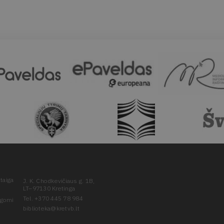
taiga
J. K. Chodkevičiaus g. 1B,
LT–97130 Kretinga
Tel. +370 445 78 984
ugomi
biblioteka@kretvb.lt