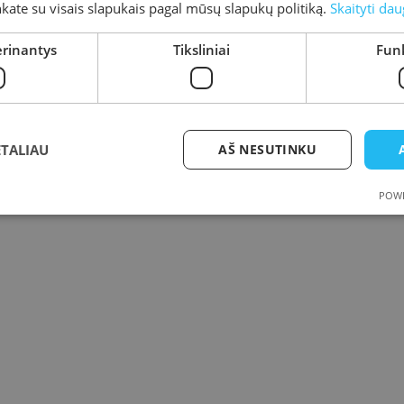
inkate su visais slapukais pagal mūsų slapukų politiką.
Skaityti dau
erinantys
Tiksliniai
Funk
ETALIAU
AŠ NESUTINKU
POWE