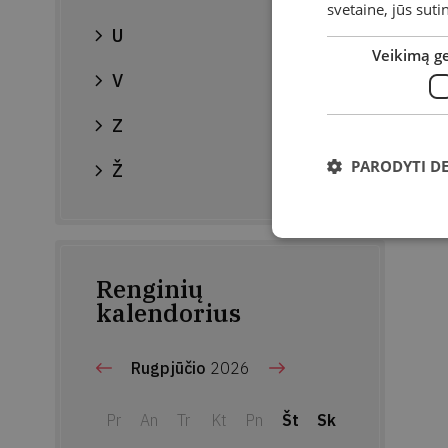
svetaine, jūs sut
U
Veikimą g
V
Z
PARODYTI D
Ž
Renginių
kalendorius
Rugpjūčio
2026
Pr
An
Tr
Kt
Pn
Št
Sk