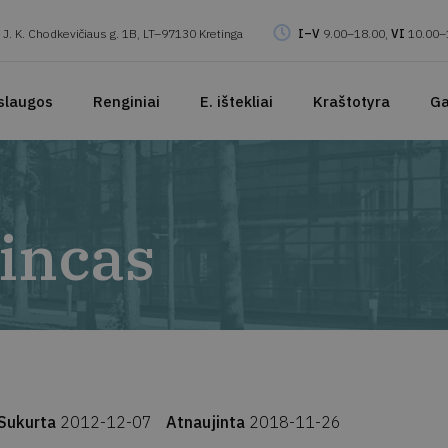
J. K. Chodkevičiaus g. 1B, LT–97130 Kretinga
I–V
9.00–18.00,
VI
10.00–
slaugos
Renginiai
E. ištekliai
Kraštotyra
Ga
Vincas
Sukurta
2012-12-07
Atnaujinta
2018-11-26