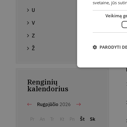
svetaine, jūs sut
U
Veikimą g
V
Z
PARODYTI D
Ž
Renginių
kalendorius
Rugpjūčio
2026
Pr
An
Tr
Kt
Pn
Št
Sk