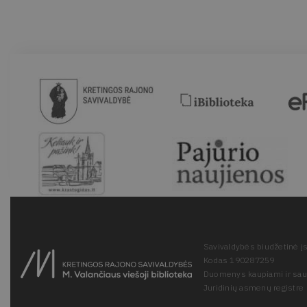
Savivaldybės biudžetinė įs
Kodas 190287259
Duomenys kaupiami ir sa
Juridinių asmenų registre