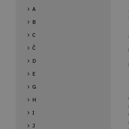
A
B
C
Č
D
E
G
H
I
J