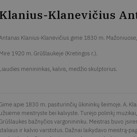
Klanius-Klanevičius An
Antanas Klanius-Klanevičius gimė 1830 m. Mažoniuose, 
Mirė 1920 m. Grūšlaukėje (Kretingos r.).
Liaudies menininkas, kalvis, medžio skulptorius.
Gimė apie 1830 m. pasiturinčių ūkininkų šeimoje. A. K
užsiėmė meistryste bei kalvyste. Turėjo polinkį muzikai, 
Grūšlaukės bažnyčios vargonininku. Meistras buvo įsir
staliaus ir kalvio varstotus. Dažnai laikydavo meistrą-p