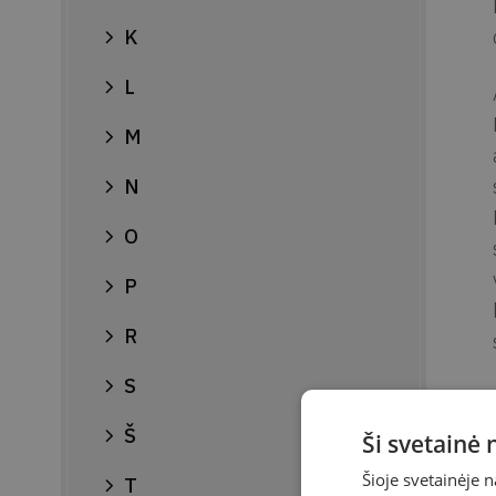
K
L
M
N
O
P
R
S
Š
Ši svetainė
Šioje svetainėje 
T