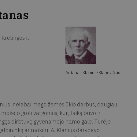
tanas
Kretingos r.
Antanas Klanius-Klanevičius
lanius nelabai mėgo žemės ūkio darbus, daugiau
mokėjo groti vargonais, kurį laiką buvo ir
engęs dirbtuvę gyvenamojo namo gale. Turėjo
agalbininką ar mokinį. A. Klanius darydavo