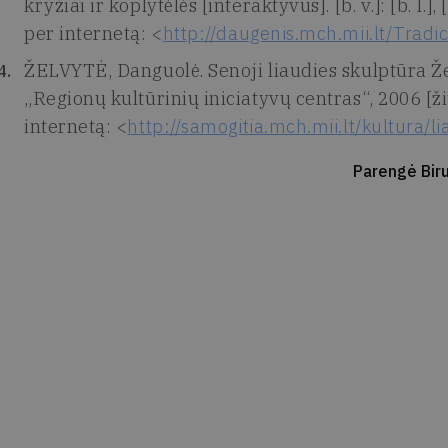
kryžiai ir koplytėlės [interaktyvus]. [b. v.]: [b. l.]
per internetą: <
http://daugenis.mch.mii.lt/Tradi
ŽELVYTĖ, Danguolė. Senoji liaudies skulptūra Žem
„Regionų kultūrinių iniciatyvų centras“, 2006 [ži
internetą: <
http://samogitia.mch.mii.lt/kultura/
Parengė Biru