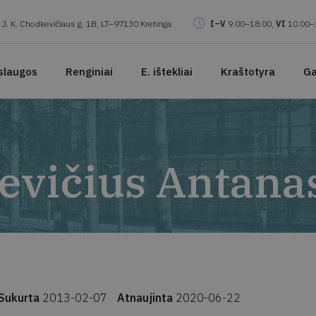
J. K. Chodkevičiaus g. 1B, LT–97130 Kretinga
I–V
9.00–18.00,
VI
10.00–
slaugos
Renginiai
E. ištekliai
Kraštotyra
Ga
evičius Antana
Sukurta
2013-02-07
Atnaujinta
2020-06-22