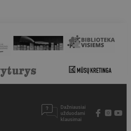
Dažniausiai
užduodami
klausimai