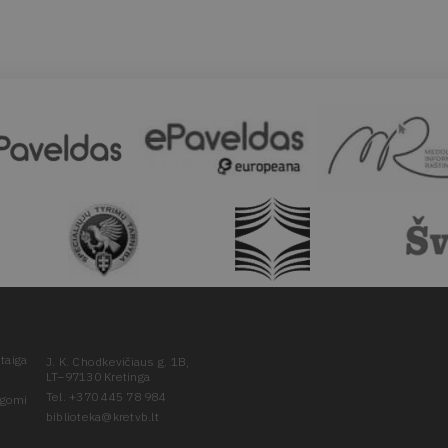
taiga
J. K. Chodkevičiaus g. 1B,
LT–97130 Kretinga
Tel. +370 445 78 984
ugomi
biblioteka@kretvb.lt