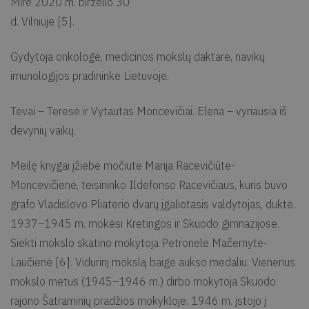
Mirė 2020 m. birželio 30
d. Vilniuje [5].
Gydytoja onkologė, medicinos mokslų daktarė, navikų
imunologijos pradininkė Lietuvoje.
Tėvai – Teresė ir Vytautas Moncevičiai. Elena – vyriausia iš
devynių vaikų.
Meilę knygai įžiebė močiutė Marija Racevičiūtė-
Moncevičienė, teisininko Ildefonso Racevičiaus, kuris buvo
grafo Vladislovo Pliaterio dvarų įgaliotasis valdytojas, duktė.
1937–1945 m. mokėsi Kretingos ir Skuodo gimnazijose.
Siekti mokslo skatino mokytoja Petronėlė Mačernytė-
Laučienė [6]. Vidurinį mokslą baigė aukso medaliu. Vienerius
mokslo metus (1945–1946 m.) dirbo mokytoja Skuodo
rajono Šatraminių pradžios mokykloje. 1946 m. įstojo į