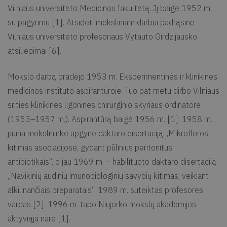
Vilniaus universiteto Medicinos fakultetą. Jį baigė 1952 m.
su pagyrimu [1]. Atsidėti moksliniam darbui padrąsino
Vilniaus universiteto profesoriaus Vytauto Girdzijausko
atsiliepimai [6].
Mokslo darbą pradėjo 1953 m. Eksperimentinės ir klinikinės
medicinos instituto aspirantūroje. Tuo pat metu dirbo Vilniaus
srities klinikinės ligoninės chirurginio skyriaus ordinatore
(1953–1957 m.). Aspirantūrą baigė 1956 m. [1]. 1958 m.
jauna mokslininkė apgynė daktaro disertaciją „Mikrofloros
kitimas asociacijose, gydant pūlinius peritonitus
antibiotikais“, o jau 1969 m. – habilituoto daktaro disertaciją
„Navikinių audinių imunobiologinių savybių kitimas, veikiant
alkilinančiais preparatais“. 1989 m. suteiktas profesorės
vardas [2]. 1996 m. tapo Niujorko mokslų akademijos
aktyviąja nare [1].