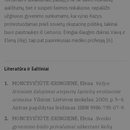
aukštumų, bet ir suspėti šeimos reikaluose, nepalūžti
užgriuvus gyvenimo sunkumams, kai vyras Kazys,
protestuodamas prieš sovietų okupacinę politiką, laikinai
buvo pasitraukęs iš Lietuvos. Ėringiai išaugino dukras Vaivą ir
Eleną (Alę), taip pat pasirinkusias mediko profesiją [6].
Literatūra ir šaltiniai
MONCEVIČIŪTĖ-ERINGIENĖ, Elena.
Vėžys:
lėtiniam žalojimui atsparių ląstelių evoliucinė
atmaina
. Vilnius: Lietuvos mokslas, 2000, p. 5–6.
Antras papildytas leidimas. ISBN 9986-795-07-9.
MONCEVIČIŪTĖ-ERINGIENĖ, Elena.
Sveiko
gyvenimo būdo privalumai užkertant kelią