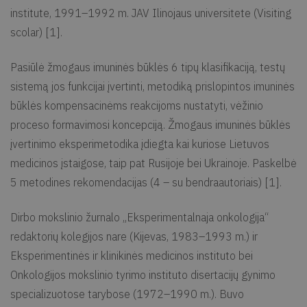
institute, 1991–1992 m. JAV Ilinojaus universitete (Visiting
scolar) [1].
Pasiūlė žmogaus imuninės būklės 6 tipų klasifikaciją, testų
sistemą jos funkcijai įvertinti, metodiką prislopintos imuninės
būklės kompensacinėms reakcijoms nustatyti, vėžinio
proceso formavimosi koncepciją. Žmogaus imuninės būklės
įvertinimo eksperimetodika įdiegta kai kuriose Lietuvos
medicinos įstaigose, taip pat Rusijoje bei Ukrainoje. Paskelbė
5 metodines rekomendacijas (4 – su bendraautoriais) [1].
Dirbo mokslinio žurnalo „Eksperimentalnaja onkologija“
redaktorių kolegijos nare (Kijevas, 1983–1993 m.) ir
Eksperimentinės ir klinikinės medicinos instituto bei
Onkologijos mokslinio tyrimo instituto disertacijų gynimo
specializuotose tarybose (1972–1990 m.). Buvo