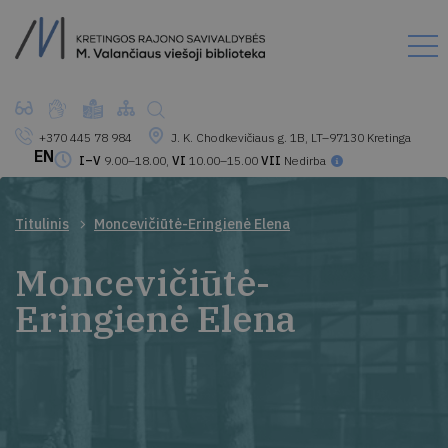
+370 445 78 984
J. K. Chodkevičiaus g. 1B, LT–97130 Kretinga
EN
I–V
9.00–18.00,
VI
10.00–15.00
VII
Nedirba
Titulinis
Moncevičiūtė-Eringienė Elena
Moncevičiūtė-
Eringienė Elena