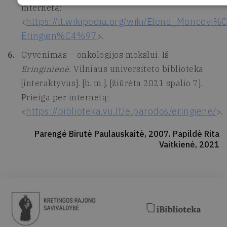
internetą:
https://lt.wikipedia.org/wiki/Elena_Monc
<
Eringien%C4%97
>.
Gyvenimas – onkologijos mokslui. Iš
Eringinienė.
Vilniaus universiteto biblioteka
[interaktyvus]. [b. m.], [žiūrėta 2021 spalio 7].
Prieiga per internetą:
https://biblioteka.vu.lt/e.parodos/eringiene/
<
>.
Parengė Birutė Paulauskaitė, 2007. Papildė Rita
Vaitkienė, 2021