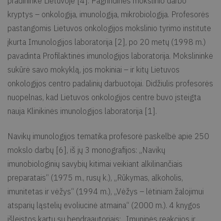
pradininke Lietuvoje [4]. Pagrindinės mokslinio darbo
kryptys – onkologija, imunologija, mikrobiologija. Profesorės
pastangomis Lietuvos onkologijos mokslinio tyrimo institute
įkurta Imunologijos laboratorija [2], po 20 metų (1998 m.)
pavadinta Profilaktinės imunologijos laboratorija. Mokslininkė
sukūrė savo mokyklą, jos mokiniai – ir kitų Lietuvos
onkologijos centro padalinių darbuotojai. Didžiulis profesorės
nuopelnas, kad Lietuvos onkologijos centre buvo įsteigta
nauja Klinikinės imunologijos laboratorija [1].
Navikų imunologijos tematika profesorė paskelbė apie 250
mokslo darbų [6], iš jų 3 monografijos: „Navikų
imunobiologinių savybių kitimai veikiant alkilinančiais
preparatais“ (1975 m., rusų k.), „Rūkymas, alkoholis,
imunitetas ir vėžys“ (1994 m.), „Vėžys – lėtiniam žalojimui
atsparių ląstelių evoliucinė atmaina“ (2000 m.). 4 knygos
išleistos kartu su bendraautoriais: „Imuninės reakcijos ir