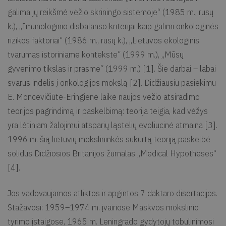
galima jų reikšmė vėžio skriningo sistemoje“ (1985 m., rusų
k.), „Imunologinio disbalanso kriterijai kaip galimi onkologinės
rizikos faktoriai“ (1986 m., rusų k.), „Lietuvos ekologinis
tvarumas istoriniame kontekste“ (1999 m.), „Mūsų
gyvenimo tikslas ir prasmė“ (1999 m.) [1]. Šie darbai – labai
svarus indėlis į onkologijos mokslą [2]. Didžiausiu pasiekimu
E. Moncevičiūtė-Eringienė laikė naujos vėžio atsiradimo
teorijos pagrindimą ir paskelbimą: teorija teigia, kad vėžys
yra lėtiniam žalojimui atsparių ląstelių evoliucinė atmaina [3].
1996 m. šią lietuvių mokslininkės sukurtą teoriją paskelbė
solidus Didžiosios Britanijos žurnalas „Medical Hypotheses“
[4].
Jos vadovaujamos atliktos ir apgintos 7 daktaro disertacijos.
Stažavosi: 1959–1974 m. įvairiose Maskvos mokslinio
tyrimo įstaigose, 1965 m. Leningrado gydytojų tobulinimosi