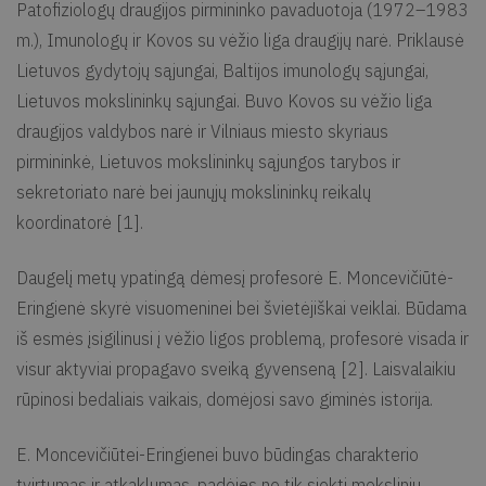
Patofiziologų draugijos pirmininko pavaduotoja (1972–1983
m.), Imunologų ir Kovos su vėžio liga draugijų narė. Priklausė
Lietuvos gydytojų sąjungai, Baltijos imunologų sąjungai,
Lietuvos mokslininkų sąjungai. Buvo Kovos su vėžio liga
draugijos valdybos narė ir Vilniaus miesto skyriaus
pirmininkė, Lietuvos mokslininkų sąjungos tarybos ir
sekretoriato narė bei jaunųjų mokslininkų reikalų
koordinatorė [1].
Daugelį metų ypatingą dėmesį profesorė E. Moncevičiūtė-
Eringienė skyrė visuomeninei bei švietėjiškai veiklai. Būdama
iš esmės įsigilinusi į vėžio ligos problemą, profesorė visada ir
visur aktyviai propagavo sveiką gyvenseną [2]. Laisvalaikiu
rūpinosi bedaliais vaikais, domėjosi savo giminės istorija.
E. Moncevičiūtei-Eringienei buvo būdingas charakterio
tvirtumas ir atkaklumas, padėjęs ne tik siekti mokslinių