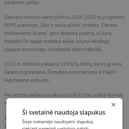
karalienės vardas.
Dalyvavo Lietuvos kaimo plėtros 2014–2020 m. programos
(KPP) priemonės „Ūkio ir verslo plėtra“ projekte „Parama
smulkiesiems ūkiams“, gavo finansinę paramą, už kurią
nusipirko 56 naujus medinius avilius, bitynui reikalingo
saugaus inventoriaus, nerūdijančio plieno talpyklų.
2023 m. bitininkei priklauso 119 bičių šeimų, kurios gyvena
Salantų regioniniame, Žemaitijos nacionaliniame ir Pajūrio
regioniniame parkuose.
Per sezoną medaus prisuka nuo 6 iki 8 tonų, o labai dosniais
metais – net iki 10 tonų.
×
Ši svetainė naudoja slapukus
Savo sodyboje įsirengė bičių namelį, kuriame po gultu yra
Šioje svetainėje naudojami slapukai,
dūzgiantis avilys. Tai sumanymas, susijęs su bičių terapijos
siekiant pagerinti vartotojo patirtį.