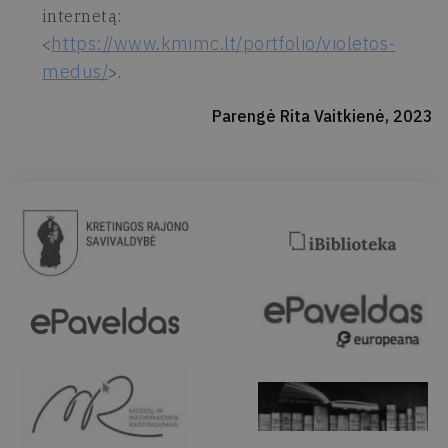
internetą:
https://www.kmimc.lt/portfolio/violetos-
<
medus/
>.
Parengė Rita Vaitkienė, 2023