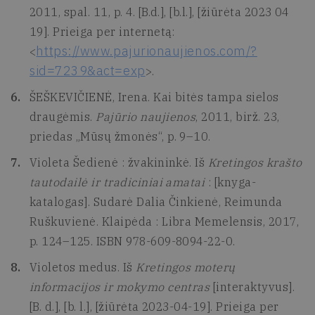
2011, spal. 11, p. 4. [B.d.], [b.l.], [žiūrėta 2023 04
19]. Prieiga per internetą:
https://www.pajurionaujienos.com/?
<
sid=7239&act=exp
>.
ŠEŠKEVIČIENĖ, Irena. Kai bitės tampa sielos
draugėmis.
Pajūrio naujienos
, 2011, birž. 23,
priedas „Mūsų žmonės“, p. 9–10.
Violeta Šedienė : žvakininkė. Iš
Kretingos krašto
tautodailė ir tradiciniai amatai
: [knyga-
katalogas]. Sudarė Dalia Činkienė, Reimunda
Ruškuvienė. Klaipėda : Libra Memelensis, 2017,
p. 124–125. ISBN 978-609-8094-22-0.
Violetos medus. Iš
Kretingos moterų
informacijos ir mokymo centras
[interaktyvus].
[B. d.], [b. l.], [žiūrėta 2023-04-19]. Prieiga per