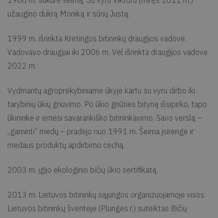
1988 m. sukūrė šeimą. Su vyru Viktoru (miręs 2011 m.)
užaugino dukrą Moniką ir sūnų Justą.
1999 m. išrinkta Kretingos bitininkų draugijos vadove.
Vadovavo draugijai iki 2006 m. Vėl išrinkta draugijos vadove
2022 m.
Vydmantų agroprekybiniame ūkyje kartu su vyru dirbo iki
tarybinių ūkių griuvimo. Po ūkio griūties bityną išsipirko, tapo
ūkininke ir ėmėsi savarankiško bitininkavimo. Savo verslą –
„gaminti“ medų – pradėjo nuo 1991 m. Šeima įsirengė ir
medaus produktų apdirbimo cechą.
2003 m. įgijo ekologinio bičių ūkio sertifikatą.
2013 m. Lietuvos bitininkų sąjungos organizuojamoje visos
Lietuvos bitininkų šventėje (Plungės r.) suteiktas Bičių