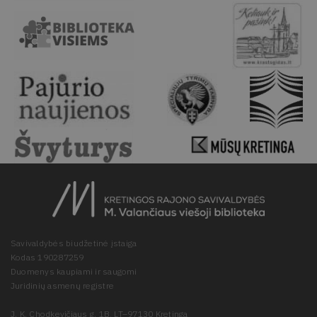
Savivaldybės biudžetinė įstaiga
Kodas 190287259
Duomenys kaupiami ir saugomi
Juridinių asmenų registre
J. K. Chodkevičiaus g. 1B, LT–97130 Kretinga