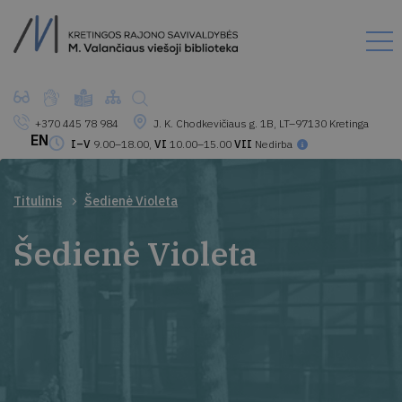
+370 445 78 984
J. K. Chodkevičiaus g. 1B, LT–97130 Kretinga
EN
I–V
9.00–18.00,
VI
10.00–15.00
VII
Nedirba
Titulinis
Šedienė Violeta
Šedienė Violeta