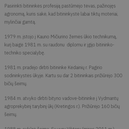
Pasirinkti bitininkės profesiją pastūmėjo tėvas, pažinojęs
agronomą, kuris sakė, kad bitininkystė labai tiktų moteriai,
mylinčiai gamtą.
1979 m. įstojo į Kauno Mičiurino žemės ūkio technikumą,
kurį baigė 1981 m. su raudonu diplomu ir įgijo bitininko-
techniko specialybę.
1981 m. pradėjo dirbti bitininke Kėdainių r. Pagirio
sodininkystės ūkyje. Kartu su dar 2 bitininkais prižiūrėjo 300
bičių šeimų.
1984 m. atvyko dirbti bityno vadove-bitininke į Vydmantų
agroprekybinį tarybinį ūkį (Kretingos r.). Prižiūrėjo 160 bičių
šeimų.