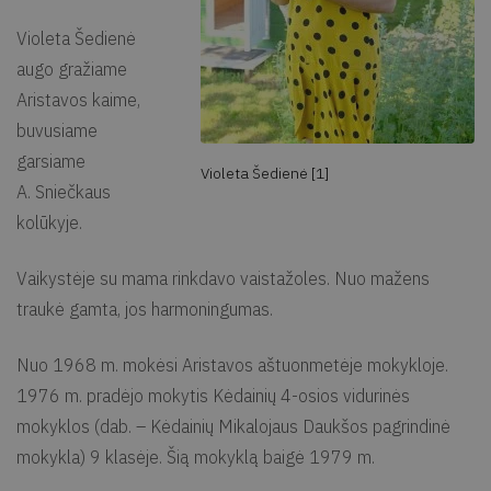
Violeta Šedienė
augo gražiame
Aristavos kaime,
buvusiame
garsiame
Violeta Šedienė [1]
A. Sniečkaus
kolūkyje.
Vaikystėje su mama rinkdavo vaistažoles. Nuo mažens
traukė gamta, jos harmoningumas.
Nuo 1968 m. mokėsi Aristavos aštuonmetėje mokykloje.
1976 m. pradėjo mokytis Kėdainių 4-osios vidurinės
mokyklos (dab. – Kėdainių Mikalojaus Daukšos pagrindinė
mokykla) 9 klasėje. Šią mokyklą baigė 1979 m.