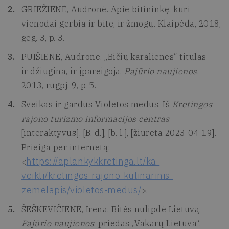
GRIEŽIENĖ, Audronė. Apie bitininkę, kuri
vienodai gerbia ir bitę, ir žmogų. Klaipėda, 2018,
geg. 3, p. 3.
PUIŠIENĖ, Audronė. „Bičių karalienės“ titulas –
ir džiugina, ir įpareigoja.
Pajūrio naujienos
,
2013, rugpj. 9, p. 5.
Sveikas ir gardus Violetos medus. Iš
Kretingos
rajono turizmo informacijos centras
[interaktyvus]. [B. d.], [b. l.], [žiūrėta 2023-04-19].
Prieiga per internetą:
https://aplankykkretinga.lt/ka-
<
veikti/kretingos-rajono-kulinarinis-
zemelapis/violetos-medus/
>.
ŠEŠKEVIČIENĖ, Irena. Bitės nulipdė Lietuvą.
Pajūrio naujienos
, priedas „Vakarų Lietuva“,