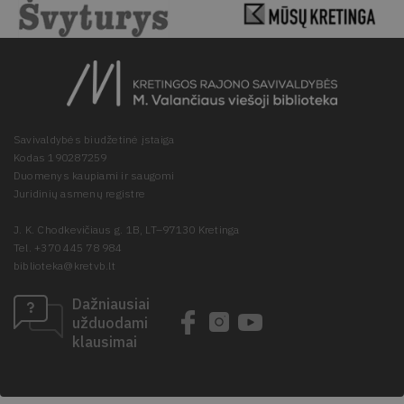
Savivaldybės biudžetinė įstaiga
Kodas 190287259
Duomenys kaupiami ir saugomi
Juridinių asmenų registre
J. K. Chodkevičiaus g. 1B, LT–97130 Kretinga
Tel. +370 445 78 984
biblioteka@kretvb.lt
Dažniausiai
užduodami
klausimai