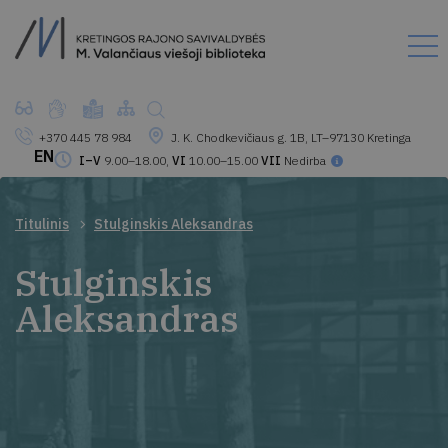
+370 445 78 984
J. K. Chodkevičiaus g. 1B, LT–97130 Kretinga
EN
I–V
9.00–18.00,
VI
10.00–15.00
VII
Nedirba
Titulinis
Stulginskis Aleksandras
Stulginskis
Aleksandras