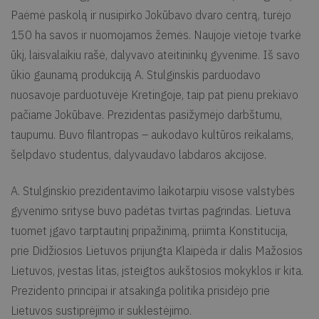
Paėmė paskolą ir nusipirko Jokūbavo dvaro centrą, turėjo
150 ha savos ir nuomojamos žemės. Naujoje vietoje tvarkė
ūkį, laisvalaikiu rašė, dalyvavo ateitininkų gyvenime. Iš savo
ūkio gaunamą produkciją A. Stulginskis parduodavo
nuosavoje parduotuvėje Kretingoje, taip pat pienu prekiavo
pačiame Jokūbave. Prezidentas pasižymėjo darbštumu,
taupumu. Buvo filantropas – aukodavo kultūros reikalams,
šelpdavo studentus, dalyvaudavo labdaros akcijose.
A. Stulginskio prezidentavimo laikotarpiu visose valstybės
gyvenimo srityse buvo padėtas tvirtas pagrindas. Lietuva
tuomet įgavo tarptautinį pripažinimą, priimta Konstitucija,
prie Didžiosios Lietuvos prijungta Klaipėda ir dalis Mažosios
Lietuvos, įvestas litas, įsteigtos aukštosios mokyklos ir kita.
Prezidento principai ir atsakinga politika prisidėjo prie
Lietuvos sustiprėjimo ir suklestėjimo.