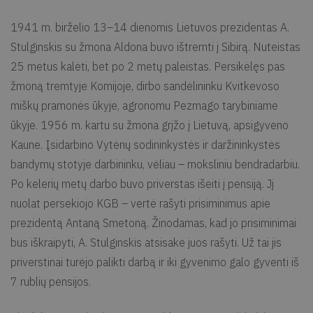
1941 m. birželio 13–14 dienomis Lietuvos prezidentas A.
Stulginskis su žmona Aldona buvo ištremti į Sibirą. Nuteistas
25 metus kalėti, bet po 2 metų paleistas. Persikėlęs pas
žmoną tremtyje Komijoje, dirbo sandėlininku Kvitkevoso
miškų pramonės ūkyje, agronomu Pezmago tarybiniame
ūkyje. 1956 m. kartu su žmona grįžo į Lietuvą, apsigyveno
Kaune. Įsidarbino Vytėnų sodininkystės ir daržininkystės
bandymų stotyje darbininku, vėliau – moksliniu bendradarbiu.
Po kelerių metų darbo buvo priverstas išeiti į pensiją. Jį
nuolat persekiojo KGB – vertė rašyti prisiminimus apie
prezidentą Antaną Smetoną. Žinodamas, kad jo prisiminimai
bus iškraipyti, A. Stulginskis atsisakė juos rašyti. Už tai jis
priverstinai turėjo palikti darbą ir iki gyvenimo galo gyventi iš
7 rublių pensijos.