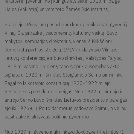
fakultete. Įšventinimo į kunigus atsisakė. 1913 m. baigė
Halės (Vokietija) universiteto Žemės ūkio institutą.
Prasidėjus Pirmajam pasauliniam karui persikraustė gyventi į
Vilnių. Čia įsitraukė į visuomeninę, kultūrinę veiklą. Buvo
mokytojų seminarijos direktorius, vienas iš Krikščionių
demokratų partijos steigėjų. 1917 m. dalyvavo Vilniaus
lietuvių konferencijoje ir buvo išrinktas į Valstybės Tarybą.
1918 m. vasario 16 dieną tapo Nepriklausomybės akto
signataru. 1920 m. išrinktas Steigiamojo Seimo pirmininku.
Pagal to laikotarpio konstituciją 1920–1922 m. ėjo
Respublikos prezidento pareigas. Nuo 1922 m. pirmojo ir
antrojo Seimo buvo išrinktas Lietuvos prezidentu ir pareigas
ėjo iki 1926-ųjų. Po to dar metus vadovavo Seimui, o vėliau
pasitraukė iš aktyvaus politinio gyvenimo.
Nuo 1927 m. gyveno ir ūkininkavo Jokūbave (Kretingos r.).