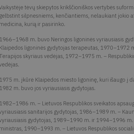
Vaikystėje tėvų skiepytos krikščioniškos vertybės sufor
gelbstint silpnesniems, kenčiantiems, nelaukiant jokio at
medicina, kurią ir pasirinko.
1966–1968 m. buvo Neringos ligoninės vyriausiasis gy
Klaipėdos ligoninės gydytojas terapeutas, 1970–1972 m.
Terapijos skyriaus vedėjas, 1972–1975 m. – Respublikinė
vedėjas.
1975 m. įkūrė Klaipėdos miesto ligoninę, kuri išaugo į dab
1982 m. buvo jos vyriausiasis gydytojas.
1982–1986 m. – Lietuvos Respublikos sveikatos apsaugo
vyriausiasis sanitarijos gydytojas, 1986–1989 m. – Kauno
vyriausiasis gydytojas, 1989–1990 m. ir 1994–1996 m. 
ministras, 1990–1993 m. – Lietuvos Respublikos social