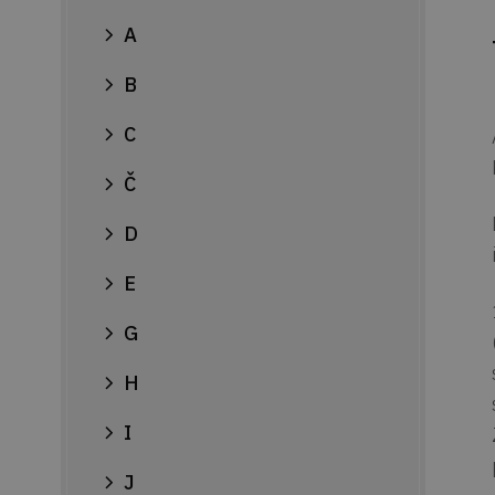
A
B
C
Č
D
E
G
H
I
J