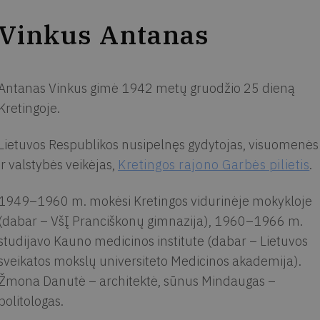
Vinkus Antanas
Antanas Vinkus gimė 1942 metų gruodžio 25 dieną
Kretingoje.
Lietuvos Respublikos nusipelnęs gydytojas, visuomenės
ir valstybės veikėjas,
Kretingos rajono Garbės pilietis
.
1949–1960 m. mokėsi Kretingos vidurinėje mokykloje
(dabar – VšĮ Pranciškonų gimnazija), 1960–1966 m.
studijavo Kauno medicinos institute (dabar – Lietuvos
sveikatos mokslų universiteto Medicinos akademija).
Žmona Danutė – architektė, sūnus Mindaugas –
politologas.