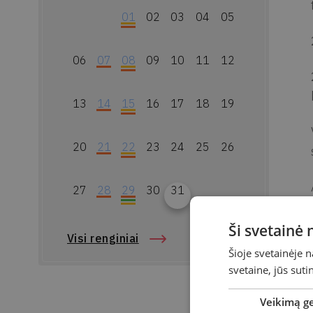
01
02
03
04
05
06
07
08
09
10
11
12
13
14
15
16
17
18
19
20
21
22
23
24
25
26
27
28
29
30
31
Ši svetainė
Visi renginiai
Šioje svetainėje 
svetaine, jūs sut
Veikimą g