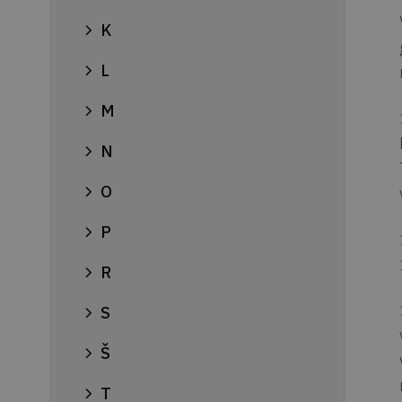
K
L
M
N
O
P
R
S
Š
T