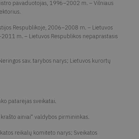
nistro pavaduotojas, 1996–2002 m. – Vilniaus
ektorius.
ijos Respublikoje, 2006–2008 m. – Lietuvos
–2011 m. – Lietuvos Respublikos nepaprastasis
ringos sav. tarybos narys; Lietuvos kurortų
o patarėjas sveikatai.
krašto ainiai“ valdybos pirmininkas.
katos reikalų komiteto narys; Sveikatos