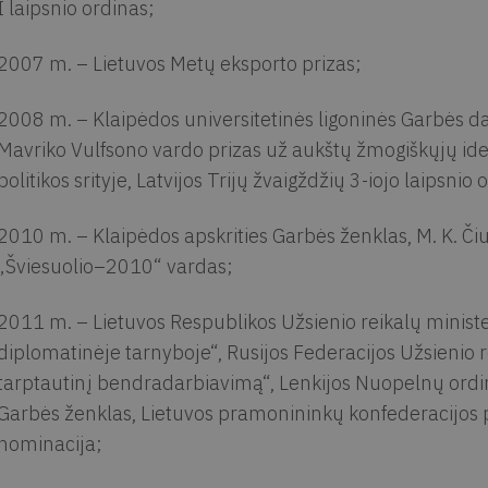
I laipsnio ordinas;
2007 m. – Lietuvos Metų eksporto prizas;
2008 m. – Klaipėdos universitetinės ligoninės Garbės dak
Mavriko Vulfsono vardo prizas už aukštų žmogiškųjų i
politikos srityje, Latvijos Trijų žvaigždžių 3-iojo laipsnio 
2010 m. – Klaipėdos apskrities Garbės ženklas, M. K. Či
„Šviesuolio–2010“ vardas;
2011 m. – Lietuvos Respublikos Užsienio reikalų minist
diplomatinėje tarnyboje“, Rusijos Federacijos Užsienio r
tarptautinį bendradarbiavimą“, Lenkijos Nuopelnų ordin
Garbės ženklas, Lietuvos pramonininkų konfederacijos 
nominacija;