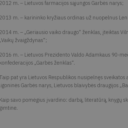
2012 m. – Lietuvos farmacijos sąjungos Garbės narys;
2013 m. – karininko kryžiaus ordinas už nuopelnus Lenk
2014 m. – „Geriausio vaiko draugo“ ženklas, įteiktas V
„Vaikų žvaigždynas“;
2016 m. – Lietuvos Prezidento Valdo Adamkaus 90-mečio
konfederacijos „Garbės ženklas“.
Taip pat yra Lietuvos Respublikos nusipelnęs sveikatos 
ligoninės Garbės narys, Lietuvos blaivybės draugijos „Ba
Kaip savo pomėgius įvardino: darbą, literatūrą, knygų sk
gimtine.