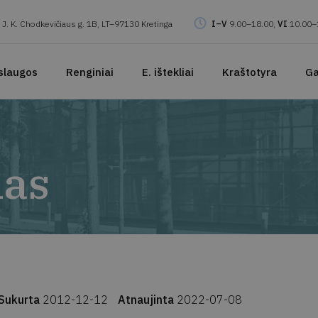
J. K. Chodkevičiaus g. 1B, LT–97130 Kretinga
I–V
9.00–18.00,
VI
10.00–
slaugos
Renginiai
E. ištekliai
Kraštotyra
Ga
nas
Sukurta
2012-12-12
Atnaujinta
2022-07-08