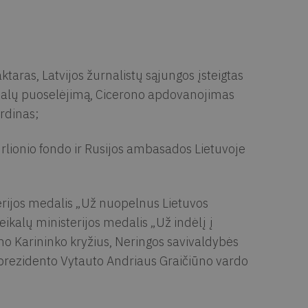
taras, Latvijos žurnalistų sąjungos įsteigtas
dealų puoselėjimą, Cicerono apdovanojimas
ordinas;
urlionio fondo ir Rusijos ambasados Lietuvoje
erijos medalis „Už nuopelnus Lietuvos
eikalų ministerijos medalis „Už indėlį į
o Karininko kryžius, Neringos savivaldybės
prezidento Vytauto Andriaus Graičiūno vardo