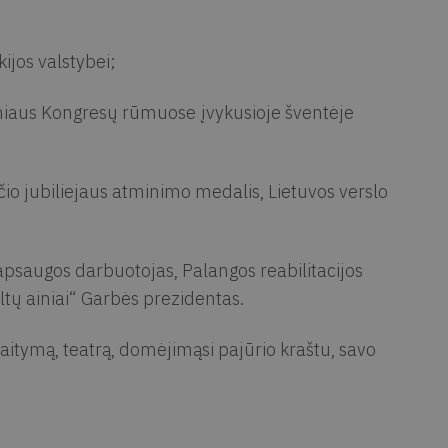
ijos valstybei;
ilniaus Kongresų rūmuose įvykusioje šventėje
 jubiliejaus atminimo medalis, Lietuvos verslo
apsaugos darbuotojas, Palangos reabilitacijos
ltų ainiai“ Garbės prezidentas.
aitymą, teatrą, domėjimąsi pajūrio kraštu, savo