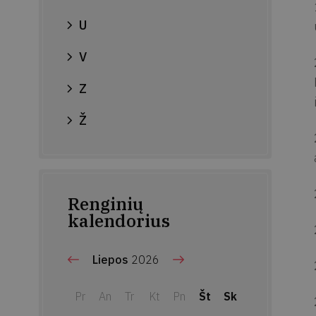
U
V
Z
Ž
Renginių
kalendorius
Liepos
2026
Pr
An
Tr
Kt
Pn
Št
Sk