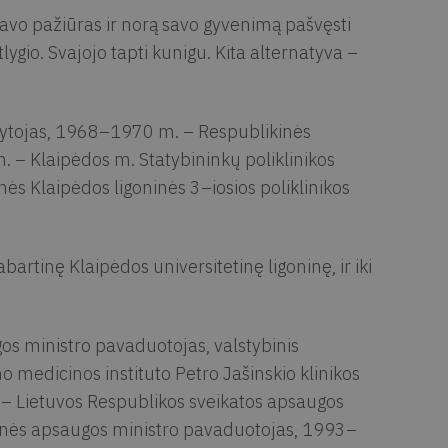
mavo pažiūras ir norą savo gyvenimą pašvęsti
lygio. Svajojo tapti kunigu. Kita alternatyva –
dytojas, 1968–1970 m. – Respublikinės
 – Klaipėdos m. Statybininkų poliklinikos
s Klaipėdos ligoninės 3–iosios poliklinikos
artinę Klaipėdos universitetinę ligoninę, ir iki
s ministro pavaduotojas, valstybinis
 medicinos instituto Petro Jašinskio klinikos
– Lietuvos Respublikos sveikatos apsaugos
inės apsaugos ministro pavaduotojas, 1993–