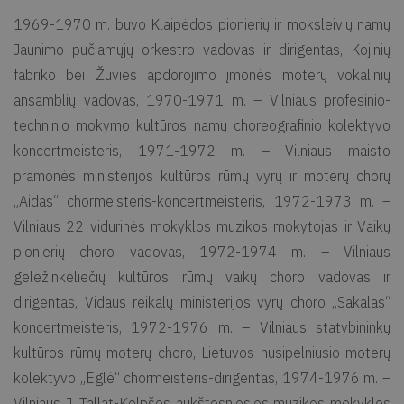
1969-1970 m. buvo Klaipėdos pionierių ir moksleivių namų
Jaunimo pučiamųjų orkestro vadovas ir dirigentas, Kojinių
fabriko bei Žuvies apdorojimo įmonės moterų vokalinių
ansamblių vadovas, 1970-1971 m. – Vilniaus profesinio-
techninio mokymo kultūros namų choreografinio kolektyvo
koncertmeisteris, 1971-1972 m. – Vilniaus maisto
pramonės ministerijos kultūros rūmų vyrų ir moterų chorų
„Aidas“ chormeisteris-koncertmeisteris, 1972-1973 m. –
Vilniaus 22 vidurinės mokyklos muzikos mokytojas ir Vaikų
pionierių choro vadovas, 1972-1974 m. – Vilniaus
geležinkeliečių kultūros rūmų vaikų choro vadovas ir
dirigentas, Vidaus reikalų ministerijos vyrų choro „Sakalas“
koncertmeisteris, 1972-1976 m. – Vilniaus statybininkų
kultūros rūmų moterų choro, Lietuvos nusipelniusio moterų
kolektyvo „Eglė“ chormeisteris-dirigentas, 1974-1976 m. –
Vilniaus J. Tallat-Kelpšos aukštesniosios muzikos mokyklos