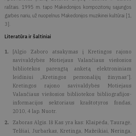
raštais. 1995 m. tapo Makedonijos kompozitorių sąjungos
garbės nariu, už nuopelnus Makedonijos muzikinei kultūrai [1,
3].
Literatūra ir šaltiniai
[Algio Zaboro atsakymas į Kretingos rajono
savivaldybės Motiejaus Valančiaus viešosios
bibliotekos parengtą anketą elektroniniam
leidiniui „Kretingos personalijų žinynas“].
Kretingos rajono savivaldybės Motiejaus
Valančiaus viešosios bibliotekos bibliografijos-
informacijos sektoriaus kraštotyros fondas,
2010, 4 lap. Nuotr.
Zaboras Algis. Iš Kas yra kas: Klaipėda, Tauragė,
Telšiai, Jurbarkas, Kretinga, Mažeikiai, Neringa,