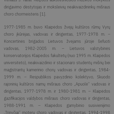
dirigavimo dėstytojas ir moksleivių neakivaizdininkų mišraus
choro chormeisteris [1].
1977-1985 m. buvo Klaipėdos žvejų kultūros rūmų Vyrų
choro įkūrėjas, vadovas ir dirigentas, 1977-1978 m. –
Koncertinės brigados Lietuvos žvejams jūroje šefuoti
vadovas, 1982-2005 m. – Lietuvos valstybinės
konservatorijos Klaipėdos fakultetų (nuo 1995 m. Klaipėdos
universiteto), neakivaizdinio ir stacionaro studentų mišrių bei
magistrantų kamerinio chorų vadovas ir dirigentas, 1984-
1999 m. – Respublikos pavyzdinio kolektyvo, Skuodo
rajoninių kultūros namų mišraus choro „Apuolė“ vadovas ir
dirigentas, 1977-1978 m. ir 1980-1981 m. – Klaipėdos
gazifikacijos valdybos mišraus choro vadovas ir dirigentas,
1988-1991 m. – Klaipėdos gamybinio susivienijimo
„Trinyčiai“ moterų choro vadovas ir dirigentas, 1994-1998