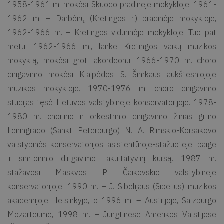
1958-1961 m. mokėsi Skuodo pradinėje mokykloje, 1961-
1962 m. – Darbėnų (Kretingos r.) pradinėje mokykloje,
1962-1966 m. – Kretingos vidurinėje mokykloje. Tuo pat
metu, 1962-1966 m., lankė Kretingos vaikų muzikos
mokyklą, mokėsi groti akordeonu. 1966-1970 m. choro
dirigavimo mokėsi Klaipėdos S. Šimkaus aukštesniojoje
muzikos mokykloje. 1970-1976 m. choro dirigavimo
studijas tęsė Lietuvos valstybinėje konservatorijoje. 1978-
1980 m. chorinio ir orkestrinio dirigavimo žinias gilino
Leningrado (Sankt Peterburgo) N. A. Rimskio-Korsakovo
valstybinės konservatorijos asistentūroje-stažuotėje, baigė
ir simfoninio dirigavimo fakultatyvinį kursą. 1987 m.
stažavosi Maskvos P. Čaikovskio valstybinėje
konservatorijoje, 1990 m. – J. Sibelijaus (Sibelius) muzikos
akademijoje Helsinkyje, o 1996 m. – Austrijoje, Salzburgo
Mozarteume, 1998 m. – Jungtinėse Amerikos Valstijose