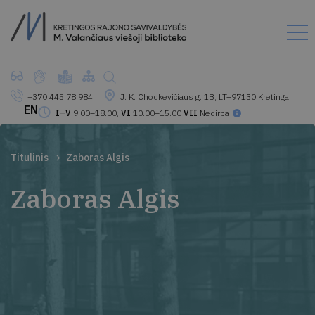
+370 445 78 984
J. K. Chodkevičiaus g. 1B, LT–97130 Kretinga
EN
I–V
9.00–18.00,
VI
10.00–15.00
VII
Nedirba
Titulinis
Zaboras Algis
Zaboras Algis