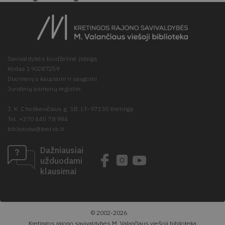
Savivaldybės biudžetinė įstaiga
Kodas 190287259
Duomenys kaupiami ir saugomi
Juridinių asmenų registre
J. K. Chodkevičiaus g. 1B, LT–97130 Kretinga
Tel. +370 445 78 984
biblioteka@kretvb.lt
Dažniausiai
užduodami
klausimai
© 2002-2026
Kretingos rajono savivaldybės M. Valančiaus viešoji biblioteka