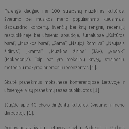
Parengė daugiau nei 100 straipsnių muzikinės kultūros,
švietimo bei muzikos meno populiarinimo klausimais,
išspausdino koncertų, švenčių bei kitų renginių recenzijų
respublikinėje bei užsienio spaudoje, žurnaluose „Kultūros
barai“, „Muzikos barai“, „Gama“, „Naujoji Romuva“, „Naujasis
židinys“, „Krantai“, „Muzikos žinios“ (JAV), „Vesnik“
(Makedonija). Taip pat yra mokslinių knygų, straipsnių,
metodinių mokymo priemonių recenzentas [1].
Skaitė pranešimus mokslinėse konferencijose Lietuvoje ir
užsienyje. Visų pranešimų tezės publikuotos [1].
Išugdė apie 40 choro dirigentų, kultūros, švietimo ir meno
darbuotojų [1].
Apdovanotas įvairių Lietuvos žinybų Padėkos ir Garbės