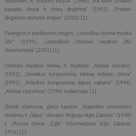
Slonimskio, R. Ščedrino kūryba“ (1986), „Kai kurie žymiausi
pasaulio chorai ir chorų dirigentai“ (1993), „Pradinis
dirigavimo mokymo etapas“ (2001) [1].
Parengtos ir publikuotos knygos: „Lietuviška chorinė muzika
JAV“ (1999), „Lietuviškos chorinės muzikos JAV
chrestomatija“ (2001) [1].
Chorinės muzikos rinkinių A. Budriūno „Kūriniai chorams“
(1991), „Amerikos kompozitorių kūriniai mišriam chorui“
(1995), „Amerikos kompozitorių dainos vaikams“ (1994),
„Kūriniai vyrų chorui“ (1996) sudarytojas [1].
Išleido įdainuotas garso kasetes „Klaipėdos universiteto
studentų ir „Gilijos“ chorams diriguoja Algis Zaboras“ (1998)
ir „Moterų choras „Eglė“ (chormeisteris Algis Zaboras,
1976) [1].