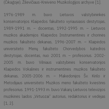
(Čikagoje), Žilevičiaus-Kreivėno Muzikologijos archyve [1].
1976-1989 m. buvo Lietuvos valstybininkės
konservatorijos Klaipėdos fakulteto vyriausiasis dėstytojas,
1989-1991 m. – docentas, 1992-1995 m. – Lietuvos
muzikos akademijos Klaipėdos Instrumentinės ir chorinės
muzikos fakulteto dekanas, 1996-2007 m. – Klaipėdos
universiteto Menų fakulteto Chorvedybos katedros
dėstytojas, docentas, nuo 2001 m. – profesorius. 2002-
2005 m. buvo Vilniaus valstybinės konservatorijos
Klaipėdos Vokalinės ir instrumentinės muzikos fakulteto
dekanas, 2005-2006 m. – Makedonijos Šv. Kirilo ir
Metodijaus universiteto Muzikos meno fakulteto kviestinis
profesorius. 1991-1993 m. buvo Vakarų Lietuvos televizijos
muzikinės laidos „Virtuozai“ autorius, redaktorius ir vedėjas
[1, 2].