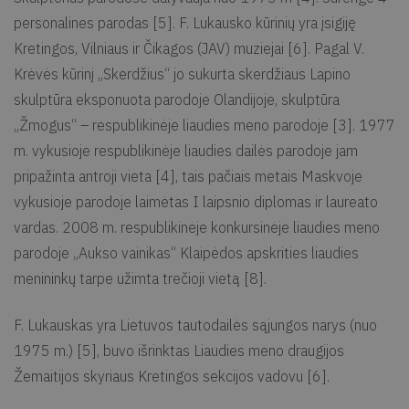
personalines parodas [5]. F. Lukausko kūrinių yra įsigiję
Kretingos, Vilniaus ir Čikagos (JAV) muziejai [6]. Pagal V.
Krėvės kūrinį „Skerdžius“ jo sukurta skerdžiaus Lapino
skulptūra eksponuota parodoje Olandijoje, skulptūra
„Žmogus“ – respublikinėje liaudies meno parodoje [3]. 1977
m. vykusioje respublikinėje liaudies dailės parodoje jam
pripažinta antroji vieta [4], tais pačiais metais Maskvoje
vykusioje parodoje laimėtas I laipsnio diplomas ir laureato
vardas. 2008 m. respublikinėje konkursinėje liaudies meno
parodoje „Aukso vainikas“ Klaipėdos apskrities liaudies
menininkų tarpe užimta trečioji vietą [8].
F. Lukauskas yra Lietuvos tautodailės sąjungos narys (nuo
1975 m.) [5], buvo išrinktas Liaudies meno draugijos
Žemaitijos skyriaus Kretingos sekcijos vadovu [6].