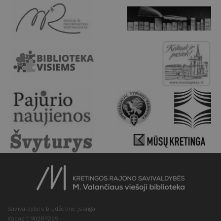
Savivaldybės biudžetinė įstaiga
Kodas 190287259