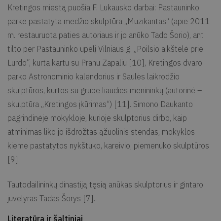
Kretingos miestą puošia F. Lukausko darbai: Pastauninko
parke pastatyta medžio skulptūra „Muzikantas“ (apie 2011
m. restauruota paties autoriaus ir jo anūko Tado Šorio), ant
tilto per Pastauninko upelį Vilniaus g. „Poilsio aikštelė prie
Lurdo“, kurta kartu su Pranu Zapaliu [10], Kretingos dvaro
parko Astronominio kalendorius ir Saulės laikrodžio
skulptūros, kurtos su grupe liaudies menininkų (autorinė –
skulptūra „Kretingos įkūrimas“) [11]. Simono Daukanto
pagrindinėje mokykloje, kurioje skulptorius dirbo, kaip
atminimas liko jo išdrožtas ąžuolinis stendas, mokyklos
kieme pastatytos nykštuko, kareivio, piemenuko skulptūros
[9].
Tautodailininkų dinastiją tęsią anūkas skulptorius ir gintaro
juvelyras Tadas Šorys [7].
Literatūra ir šaltiniai