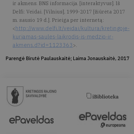
ir akmens. BNS informacija. [interaktyvus]. Iš
Delfi: Veidai. [Vilnius], 1999-2017 [žiūrėta 2017
m. sausio 19 d.]. Prieiga per internetą:
http://www.delfi.lt/veidai/kultura/kretingoje-
<
kuriamas-saules-laikrodis-is-medzio-ir-
akmens.d?id=1123363
>.
Parengė Birutė Paulauskaitė; Laima Jonauskaitė, 2017