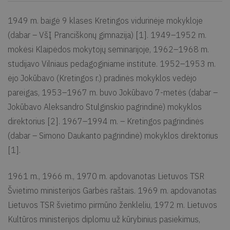
1949 m. baigė 9 klases Kretingos vidurinėje mokykloje
(dabar – VšĮ Pranciškonų gimnazija) [1]. 1949–1952 m.
mokėsi Klaipėdos mokytojų seminarijoje, 1962–1968 m.
studijavo Vilniaus pedagoginiame institute. 1952–1953 m.
ėjo Jokūbavo (Kretingos r.) pradinės mokyklos vedėjo
pareigas, 1953–1967 m. buvo Jokūbavo 7-metės (dabar –
Jokūbavo Aleksandro Stulginskio pagrindinė) mokyklos
direktorius [2]. 1967–1994 m. – Kretingos pagrindinės
(dabar – Simono Daukanto pagrindinė) mokyklos direktorius
[1].
1961 m., 1966 m., 1970 m. apdovanotas Lietuvos TSR
Švietimo ministerijos Garbės raštais. 1969 m. apdovanotas
Lietuvos TSR švietimo pirmūno ženkleliu, 1972 m. Lietuvos
Kultūros ministerijos diplomu už kūrybinius pasiekimus,