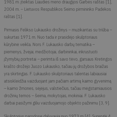
1981 m. įteiktas Liaudies meno draugijos Garbės raštas [1],
2004 m. – Lietuvos Respublikos Seimo pirmininko Padėkos
raštas [1].
Pirmasis Felikso Lukausko drožinys – muzikantas su triūba –
sukurtas 1971 m. Nuo tada ir prasidėjo skulptoriaus
kūrybinė veikla. Nors F. Lukausko darbų tematika –
piemenys, žvejai, medžiotojai, darbininkai, inkrustuoti
įžymybių portretai – perimta iš savo tėvo, garsaus Kretingos
krašto drožėjo Juozo Lukausko, tačiau jų drožybos braižas
yra skirtingas. F. Lukausko skulptoriaus talentas labiausiai
atsiskleidžia vaizduojant jam pačiam artimą kaimo gyvenimą
– kaimo žmones, sėjėjus, valstiečius, tačiau mėgstamiausios
drožinių temos – šeima, mokytojas, mokiniai. F. Lukausko
darbai pasižymi giliu vaizduojamojo objekto pažinimu [3, 9].
Skulptorius parodose dalyvauja nuo 1973 m [4]. Surengė 4