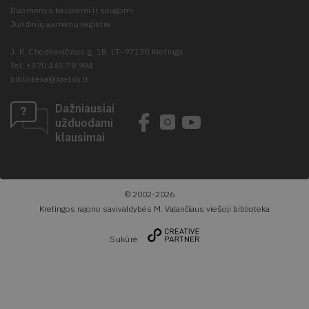
Duomenys kaupiami ir saugomi
Juridinių asmenų registre
J. K. Chodkevičiaus g. 1B, LT–97130 Kretinga
Tel. +370 445 78 984
biblioteka@kretvb.lt
Dažniausiai
užduodami
klausimai
© 2002-2026
Kretingos rajono savivaldybės M. Valančiaus viešoji biblioteka
Sukūrė