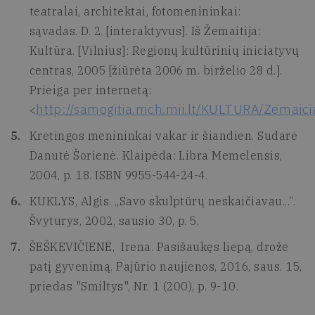
teatralai, architektai, fotomenininkai:
sąvadas. D. 2. [interaktyvus]. Iš Žemaitija:
Kultūra. [Vilnius]: Regionų kultūrinių iniciatyvų
centras, 2005 [žiūrėta 2006 m. birželio 28 d.].
Prieiga per internetą:
http://samogitia.mch.mii.lt/KULTURA/Zemaic
<
Kretingos menininkai vakar ir šiandien. Sudarė
Danutė Šorienė. Klaipėda: Libra Memelensis,
2004, p. 18. ISBN 9955-544-24-4.
KUKLYS, Algis. „Savo skulptūrų neskaičiavau...“.
Švyturys, 2002, sausio 30, p. 5.
ŠEŠKEVIČIENĖ, Irena. Pasišaukęs liepą, drožė
patį gyvenimą. Pajūrio naujienos, 2016, saus. 15,
priedas "Smiltys", Nr. 1 (200), p. 9-10.