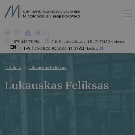
+370 445 78 984
J. K. Chodkevičiaus g. 1B, LT–97130 Kretinga
EN
I–V
9.00–18.00,
VI
10.00–15.00
VII
Nedirba
Titulinis
Lukauskas Feliksas
Lukauskas Feliksas