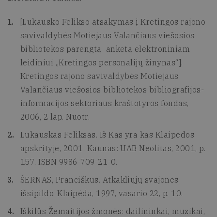
[Lukausko Felikso atsakymas į Kretingos rajono
savivaldybės Motiejaus Valančiaus viešosios
bibliotekos parengtą anketą elektroniniam
leidiniui „Kretingos personalijų žinynas“].
Kretingos rajono savivaldybės Motiejaus
Valančiaus viešosios bibliotekos bibliografijos-
informacijos sektoriaus kraštotyros fondas,
2006, 2 lap. Nuotr.
Lukauskas Feliksas. Iš Kas yra kas Klaipėdos
apskrityje, 2001. Kaunas: UAB Neolitas, 2001, p.
157. ISBN 9986-709-21-0.
ŠERNAS, Pranciškus. Atkakliųjų svajonės
išsipildo. Klaipėda, 1997, vasario 22, p. 10.
Iškilūs Žemaitijos žmonės: dailininkai, muzikai,