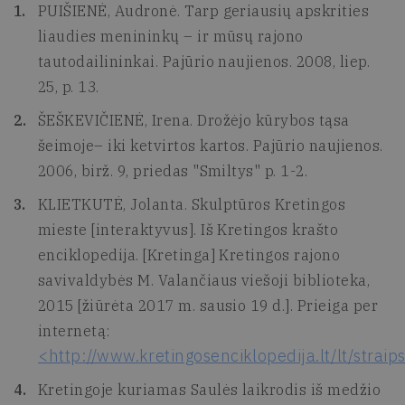
PUIŠIENĖ, Audronė. Tarp geriausių apskrities
liaudies menininkų – ir mūsų rajono
tautodailininkai. Pajūrio naujienos. 2008, liep.
25, p. 13.
ŠEŠKEVIČIENĖ, Irena. Drožėjo kūrybos tąsa
šeimoje– iki ketvirtos kartos. Pajūrio naujienos.
2006, birž. 9, priedas "Smiltys" p. 1-2.
KLIETKUTĖ, Jolanta. Skulptūros Kretingos
mieste [interaktyvus]. Iš Kretingos krašto
enciklopedija. [Kretinga] Kretingos rajono
savivaldybės M. Valančiaus viešoji biblioteka,
2015 [žiūrėta 2017 m. sausio 19 d.]. Prieiga per
internetą:
<http://www.kretingosenciklopedija.lt/lt/straip
Kretingoje kuriamas Saulės laikrodis iš medžio